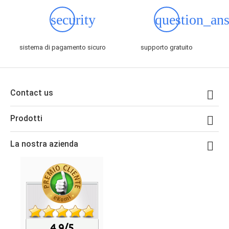
security
question_an
sistema di pagamento sicuro
supporto gratuito
Contact us

Prodotti

La nostra azienda

4.9/5