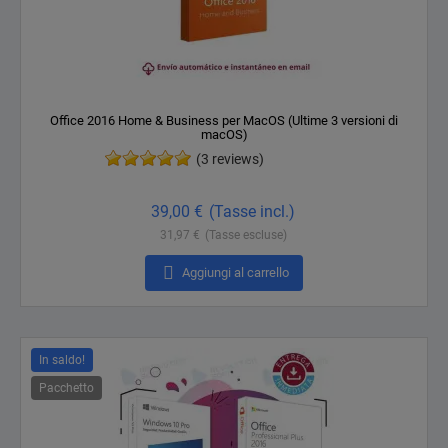
Office 2016 Home & Business per MacOS (Ultime 3 versioni di
macOS)
(3 reviews)
Prezzo
39,00 €
(Tasse incl.)
31,97 €
(Tasse escluse)

Aggiungi al carrello
In saldo!
Pacchetto