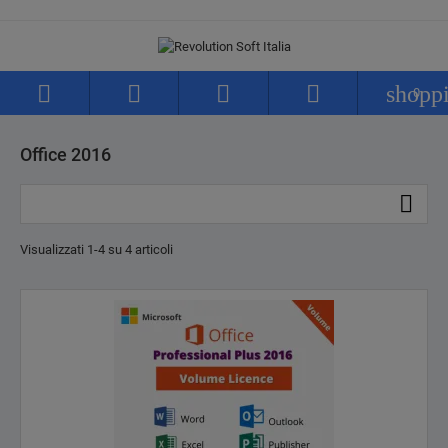




shopp
0
Office 2016

Visualizzati 1-4 su 4 articoli