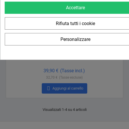
Accettare
Rifiuta tutti i cookie
Personalizzare
Office 2016 Pro Plus
(44 reviews)
Prezzo
39,90 €
(Tasse incl.)
32,70 €
(Tasse escluse)

Aggiungi al carrello
Visualizzati 1-4 su 4 articoli