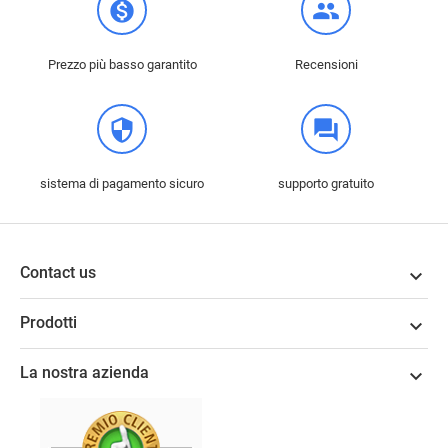
monetization_on
group
Prezzo più basso garantito
Recensioni
security
question_answer
sistema di pagamento sicuro
supporto gratuito
Contact us

Prodotti

La nostra azienda
