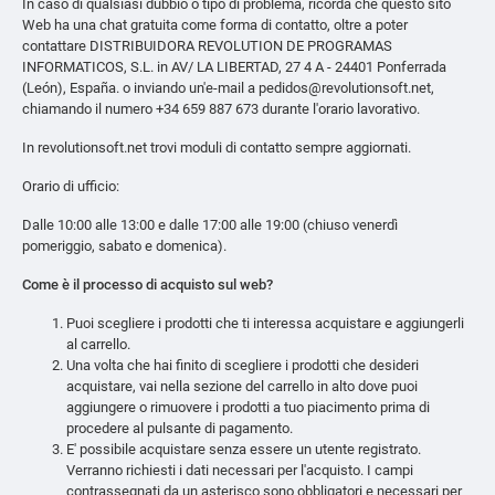
In caso di qualsiasi dubbio o tipo di problema, ricorda che questo sito
Web ha una chat gratuita come forma di contatto, oltre a poter
contattare DISTRIBUIDORA REVOLUTION DE PROGRAMAS
INFORMATICOS, S.L. in AV/ LA LIBERTAD, 27 4 A - 24401 Ponferrada
(León), España. o inviando un'e-mail a pedidos@revolutionsoft.net,
chiamando il numero +34 659 887 673 durante l'orario lavorativo.
In revolutionsoft.net trovi moduli di contatto sempre aggiornati.
Orario di ufficio:
Dalle 10:00 alle 13:00 e dalle 17:00 alle 19:00 (chiuso venerdì
pomeriggio, sabato e domenica).
Come è il processo di acquisto sul web?
Puoi scegliere i prodotti che ti interessa acquistare e aggiungerli
al carrello.
Una volta che hai finito di scegliere i prodotti che desideri
acquistare, vai nella sezione del carrello in alto dove puoi
aggiungere o rimuovere i prodotti a tuo piacimento prima di
procedere al pulsante di pagamento.
E' possibile acquistare senza essere un utente registrato.
Verranno richiesti i dati necessari per l'acquisto. I campi
contrassegnati da un asterisco sono obbligatori e necessari per