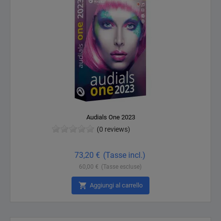
Audials One 2023
(0 reviews)
Prezzo
73,20 €
(Tasse incl.)
60,00 €
(Tasse escluse)

Aggiungi al carrello