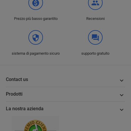
monetization_on
group
Prezzo più basso garantito
Recensioni
security
question_answer
sistema di pagamento sicuro
supporto gratuito
Contact us

Prodotti

La nostra azienda
