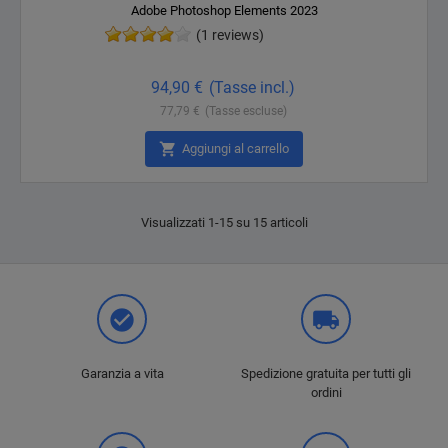
Adobe Photoshop Elements 2023
(1 reviews)
Prezzo
94,90 €
(Tasse incl.)
77,79 €
(Tasse escluse)

Aggiungi al carrello
Visualizzati 1-15 su 15 articoli
check_circle
local_shipping
Garanzia a vita
Spedizione gratuita per tutti gli
ordini