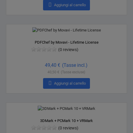

Aggiungi al carrello
PDFChef by Movavi - Lifetime License
(0 reviews)
Prezzo
49,40 €
(Tasse incl.)
40,50 €
(Tasse escluse)

Aggiungi al carrello
3DMark + PCMark 10 + VRMark
(0 reviews)