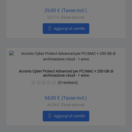
Prezzo
29,00 €
(Tasse incl.)
23,77 €
(Tasse escluse)

Aggiungi al carrello
Acronis Cyber ​​Protect Advanced per PC/MAC + 250 GB di
archiviazione cloud - 1 anno
(0 reviews)
Prezzo
54,00 €
(Tasse incl.)
44,26 €
(Tasse escluse)

Aggiungi al carrello