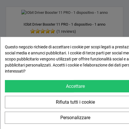
IObit Driver Booster 11 PRO - 1 dispositivo - 1 anno
(1 reviews)
Prezzo
18,05 €
(Tasse incl.)
Questo negozio richiede di accettare i cookie per scopi legati a prestazi
social media e annunci pubblicitari. I cookie di terze parti per social me
14,79 €
(Tasse escluse)
scopo pubblicitario vengono utilizzati per offrire funzionalità social e 

Aggiungi al carrello
pubblicitari personalizzati. Accetti i cookie e l'elaborazione dei dati per
interessati?
Accettare
Rifiuta tutti i cookie
Acronis Cyber ​​Protect Home Office Essentials - 1 anno - 3 PC/MAC +
dispositivi mobili illimitati
(0 reviews)
Personalizzare
Prezzo