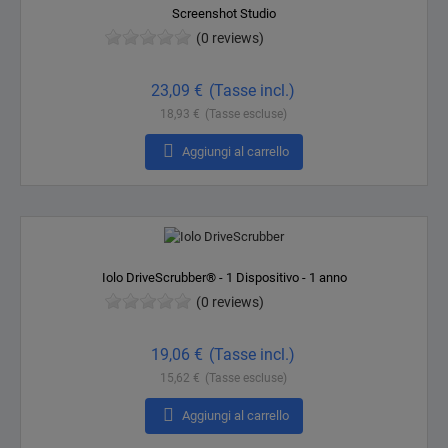
Screenshot Studio
(0 reviews)
Prezzo
23,09 €
(Tasse incl.)
18,93 €
(Tasse escluse)

Aggiungi al carrello
Iolo DriveScrubber® - 1 Dispositivo - 1 anno
(0 reviews)
Prezzo
19,06 €
(Tasse incl.)
15,62 €
(Tasse escluse)

Aggiungi al carrello