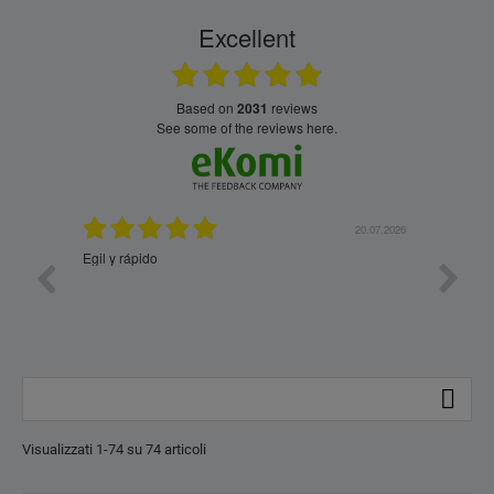
Excellent
based on
2031
reviews
see some of the reviews here.
2.08.2026
20.07.2026
Egil y rápido
Si, esto

Visualizzati 1-74 su 74 articoli