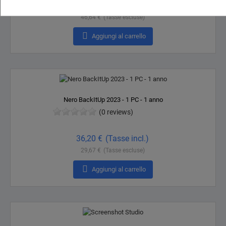
56,90 €
(Tasse incl.)
46,64 €
(Tasse escluse)

Aggiungi al carrello
Nero BackItUp 2023 - 1 PC - 1 anno
(0 reviews)
Prezzo
36,20 €
(Tasse incl.)
29,67 €
(Tasse escluse)

Aggiungi al carrello