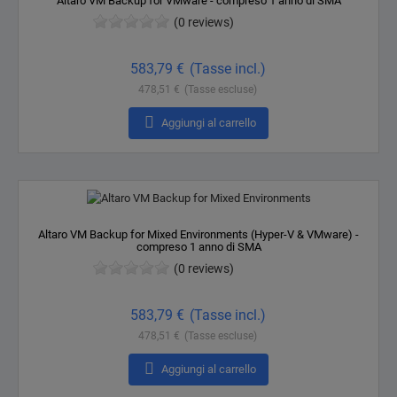
Altaro VM Backup for VMware - compreso 1 anno di SMA
(0 reviews)
Prezzo
583,79 €
(Tasse incl.)
478,51 €
(Tasse escluse)

Aggiungi al carrello
Altaro VM Backup for Mixed Environments (Hyper-V & VMware) -
compreso 1 anno di SMA
(0 reviews)
Prezzo
583,79 €
(Tasse incl.)
478,51 €
(Tasse escluse)

Aggiungi al carrello