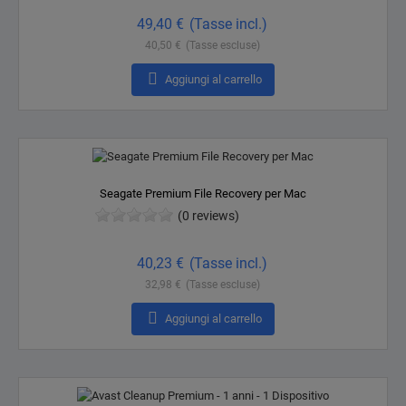
Prezzo
49,40 €
(Tasse incl.)
40,50 €
(Tasse escluse)

Aggiungi al carrello
Seagate Premium File Recovery per Mac
(0 reviews)
Prezzo
40,23 €
(Tasse incl.)
32,98 €
(Tasse escluse)

Aggiungi al carrello