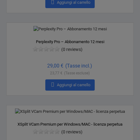

Aggiungi al carrello
Perplexity Pro – Abbonamento 12 mesi
(0 reviews)
Prezzo
29,00 €
(Tasse incl.)
23,77 €
(Tasse escluse)

Aggiungi al carrello
XSplit VCam Premium per Windows/MAC - licenza perpetua
(0 reviews)