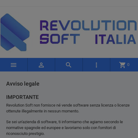




shopping_cart
0
Avviso legale
IMPORTANTE
Revolution Soft non fornisce né vende software senza licenza o licenze
ottenute illegalmente in nessun momento.
Se sei un'azienda di software, ti informiamo che agiamo secondo le
normative spagnole ed europee e lavoriamo solo con fornitori di
riconosciuto prestigio.