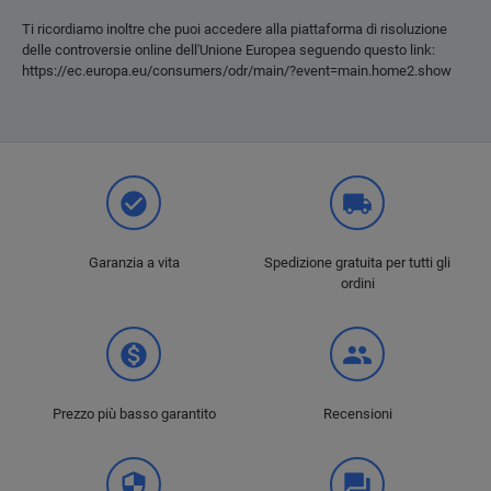
Ti ricordiamo inoltre che puoi accedere alla piattaforma di risoluzione
delle controversie online dell'Unione Europea seguendo questo link:
https://ec.europa.eu/consumers/odr/main/?event=main.home2.show
check_circle
local_shipping
Garanzia a vita
Spedizione gratuita per tutti gli
ordini
monetization_on
group
Prezzo più basso garantito
Recensioni
security
question_answer