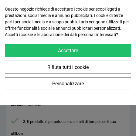
Quantità
Questo negozio richiede di accettare i cookie per scopi legati a

Aggiungi al carrello
prestazioni, social media e annunci pubblicitari. I cookie di terze
parti per social media e a scopo pubblicitario vengono utilizzati per
offrire funzionalità social e annunci pubblicitari personalizzati.
Inviamo documentazione legale del software usato che
Accetti i cookie e l'elaborazione dei dati personali interessati?
vendiamo, la legge stabilisce 4 condizioni:
Accettare
1. Il primo paese di utilizzo era all'interno dell'UE/SEE, o
Rifiuta tutti i cookie
Svizzera.
Personalizzare
2. Il prodotto è stato pagato completamente al proprietario
dei diritti d'autore.
3. Il prodotto è perpetuo senza limiti di tempo per il suo
utilizzo.