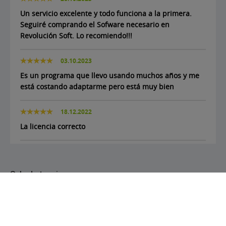
Un servicio excelente y todo funciona a la primera.
Seguiré comprando el Sofware necesario en
Revolución Soft. Lo recomiendo!!!
03.10.2023
Es un programa que llevo usando muchos años y me
está costando adaptarme pero está muy bien
18.12.2022
La licencia correcto
Scheda tecnica
Riferimenti Specifici