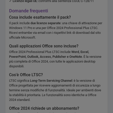
✓
Licenze legali UE:
conformi alla Sentenza CGUE C-128/11
Domande frequenti
Cosa include esattamente il pack?
Il pack include
due licenze separate
: una chiave di attivazione per
Windows 11 Pro e una per Office 2024 Professional Plus LTSC.
Ricevi entrambe via email con i rispettivi link di download dal sito
ufficiale Microsoft.
Quali applicazioni Office sono incluse?
Office 2024 Professional Plus LTSC include
Word, Excel,
PowerPoint, Outlook, Access, Publisher e OneNote
. È la versione
più completa di Office 2024, con tutte le applicazioni desktop
disponibili.
Cos'è Office LTSC?
LTSC significa
Long-Term Servicing Channel
: è la versione di
Office progettata per ricevere aggiornamenti di sicurezza a lungo
termine senza modifiche di funzionalità. Ideale per ambienti dove
la stabilità è prioritaria. Le funzionalità sono identiche a Office
2024 standard.
Office 2024 richiede un abbonamento?