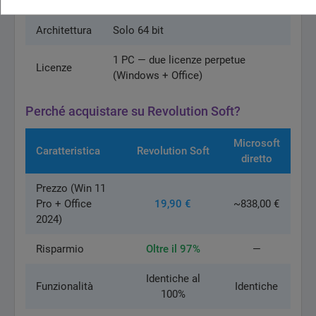
grafica
Architettura
Solo 64 bit
1 PC — due licenze perpetue
Licenze
(Windows + Office)
Perché acquistare su Revolution Soft?
Microsoft
Caratteristica
Revolution Soft
diretto
Prezzo (Win 11
Pro + Office
19,90 €
~838,00 €
2024)
Risparmio
Oltre il 97%
—
Identiche al
Funzionalità
Identiche
100%