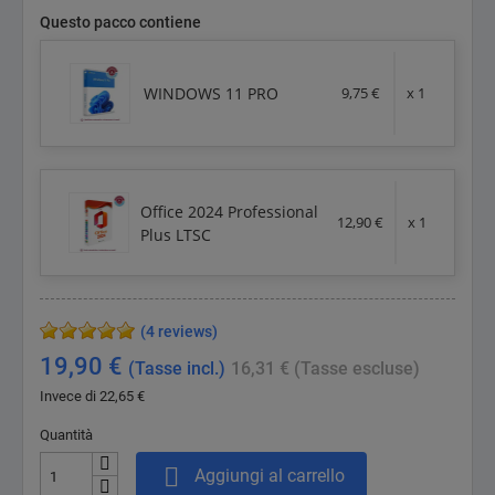
Questo pacco contiene
WINDOWS 11 PRO
9,75 €
x 1
Office 2024 Professional
12,90 €
x 1
Plus LTSC
(4 reviews)
19,90 €
(Tasse incl.)
16,31 €
(Tasse escluse)
Invece di 22,65 €
Quantità

Aggiungi al carrello