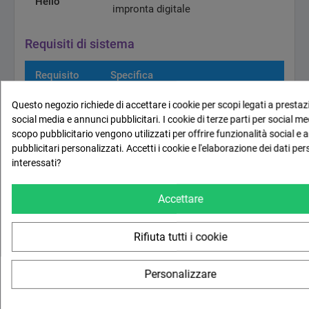
Hello
impronta digitale
Requisiti di sistema
Requisito
Specifica
1 GHz o superiore, almeno 2 core,
Questo negozio richiede di accettare i cookie per scopi legati a prestazi
Processore
compatibile 64 bit
social media e annunci pubblicitari. I cookie di terze parti per social me
scopo pubblicitario vengono utilizzati per offrire funzionalità social e 
RAM
4 GB minimo
pubblicitari personalizzati. Accetti i cookie e l'elaborazione dei dati per
interessati?
Spazio su
64 GB minimo (Windows 11) + 4 GB
disco
(Office 2024)
Accettare
Firmware
UEFI con Secure Boot
Rifiuta tutti i cookie
Trusted Platform Module versione
TPM
2.0
Personalizzare
Scheda
DirectX 12 con driver WDDM 2.0